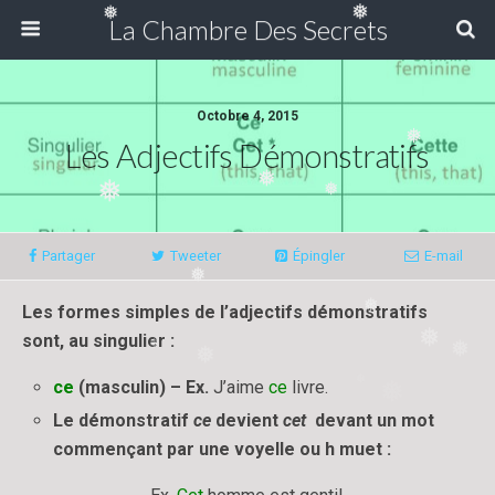
❅
❅
La Chambre Des Secrets
Octobre 4, 2015
❅
Les Adjectifs Démonstratifs
❅
❅
❅
Partager
Tweeter
Épingler
E-mail
❅
Les formes simples de l’adjectifs démonstratifs
❅
sont, au singulier :
❅
❅
❅
❅
ce
(masculin) – Ex.
J’aime
ce
livre.
❅
❅
Le démonstratif
ce
devient
cet
devant un mot
commençant par une voyelle ou h muet :