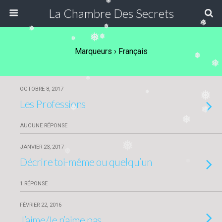
❅
La Chambre Des Secrets
❅
❅
❅
❅
❅
❅
Marqueurs › Français
❅
❅
❅
OCTOBRE 8, 2017
❅
❅
Les Professions
❅
❅
❅
AUCUNE RÉPONSE
❅
JANVIER 23, 2017
❅
Décrire toi-même ou quelqu’un
❅
❅
❅
1 RÉPONSE
FÉVRIER 22, 2016
J’aime/Je n’aime pas