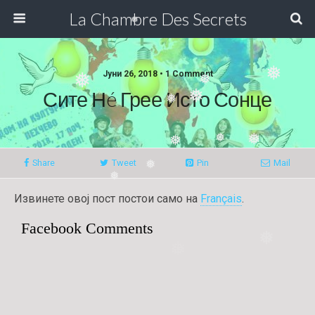
La Chambre Des Secrets
❅
❅
Јуни 26, 2018 • 1 Comment
❅
❅
Сите Нé Грее Исто Сонце
❅
❅
❅
❅
❅
Share
Tweet
Pin
Mail
❅
❅
Извинете овој пост постои само на
Français
.
Facebook Comments
❅
❅