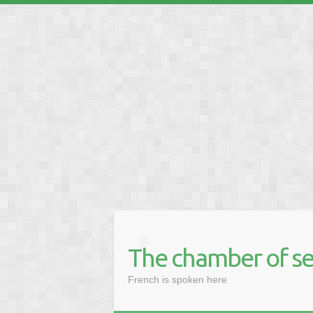
❅
❅
❅
❅
❅
The chamber of se
❅
French is spoken here
❅