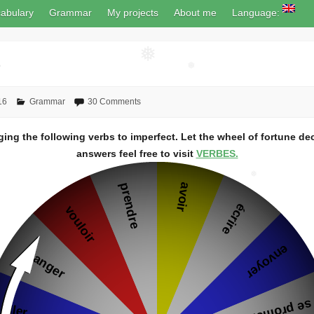
abulary
Grammar
My projects
About me
Language:
e
❅
❅
16
Grammar
30 Comments
ng the following verbs to imperfect. Let the wheel of fortune de
answers feel free to visit
VERBES.
❅