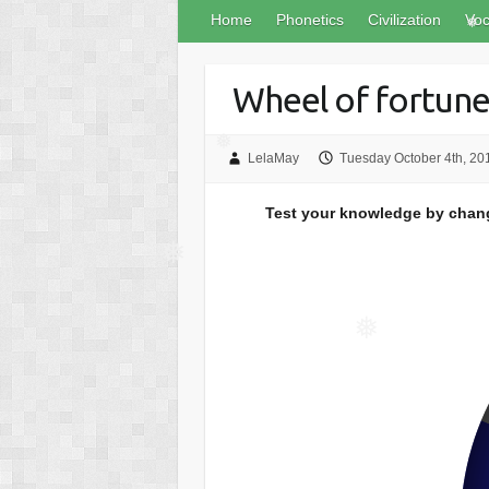
Home
Phonetics
Civilization
Voc
Wheel of fortun
❅
❅
LelaMay
Tuesday October 4th, 20
Test your knowledge by changi
❅
❅