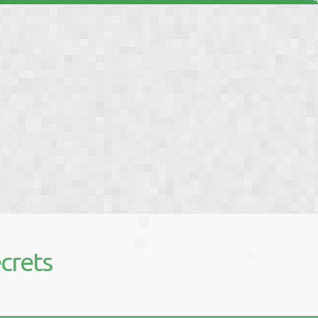
❅
❅
❅
❅
crets
❅
❅