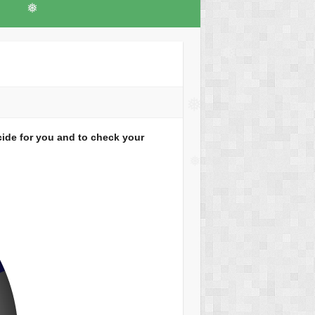
❅
❅
❅
cide for you and to check your
❅
❅