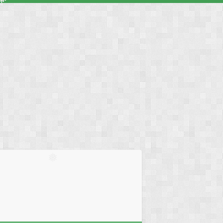
❅
❅
❅
❅