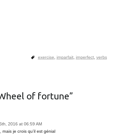
exercise
,
imparfait
,
imperfect
,
verbs
Wheel of fortune
”
th, 2016 at 06:59 AM
mais je crois qu’il est génial