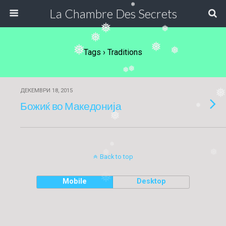
❅
La Chambre Des Secrets
❅
❅
❅
❅
❅
❅
Tags › Traditions
❅
❅
ДЕКЕМВРИ 18, 2015
Божиќ во Македонија
❅
❅
❅
❅
❅
Back to top
❅
Mobile
Desktop