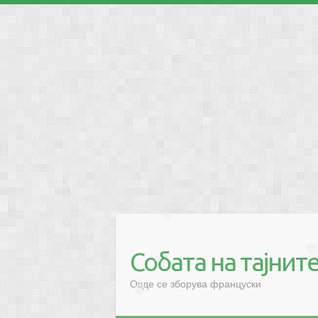
❅
❅
❅
Собата на тајнит
❅
❅
Овде се зборува француски
❅