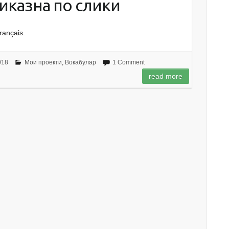
иказна по слики
rançais.
018
Мои проекти
,
Вокабулар
1 Comment
read more