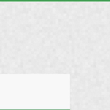
❅
❅
❅
❅
❅
❅