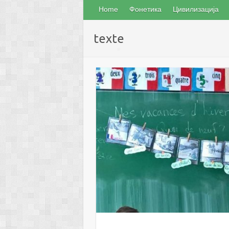
Home
Фонетика
Цивилизација
texte
❅
❅
❅
❅