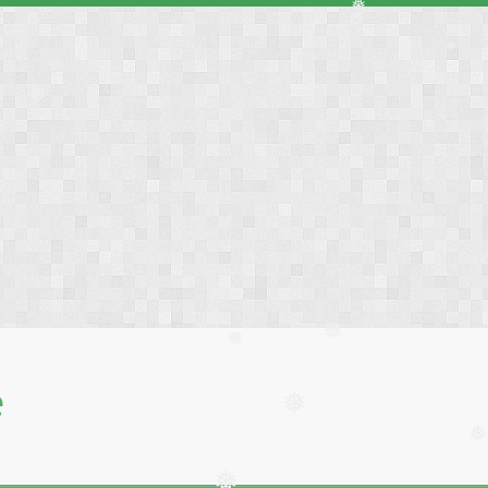
❅
❅
❅
❅
❅
е
❅
❅