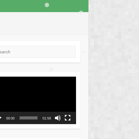
❅
❅
❅
rch
❅
❅
ео
ер
00:00
01:58