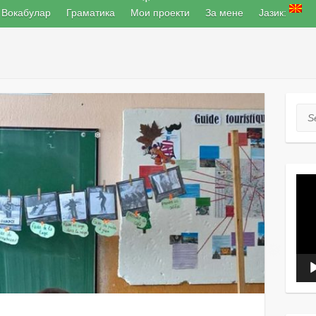
❅
Вокабулар
Граматика
Мои проекти
За мене
Јазик:
Sea
❅
Вид
плеј