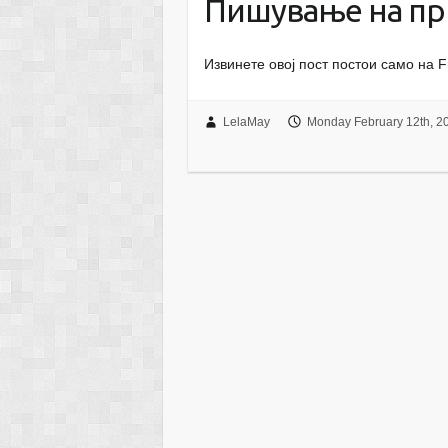
Пишување на пр
Извинете овој пост постои само на F
LelaMay
Monday February 12th, 2