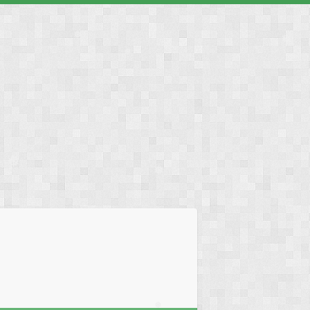
❅
❅
❅
❅
❅