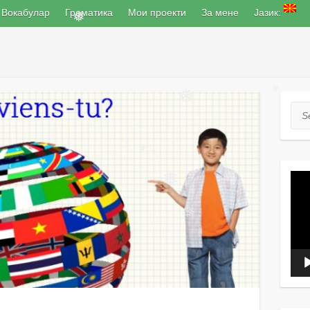
Вокабулар
Граматика
❅
Мои проекти
За мене
Јазик:
❅
Sea
❅
❅
Вид
❅
❅
плеј
❅
❅