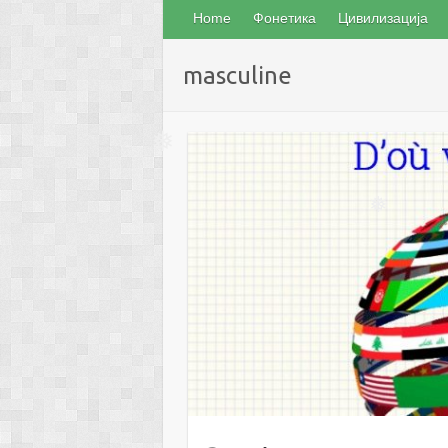
Home
Фонетика
Цивилизација
masculine
❅
❅
❅