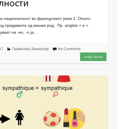
алности
за националност во францускиот јазик 1. Општо
од придавката од машки род. Пр. anglais + e =
уваат на -en, -n ја…
17
Граматика
,
Вокабулар
No Comments
read more