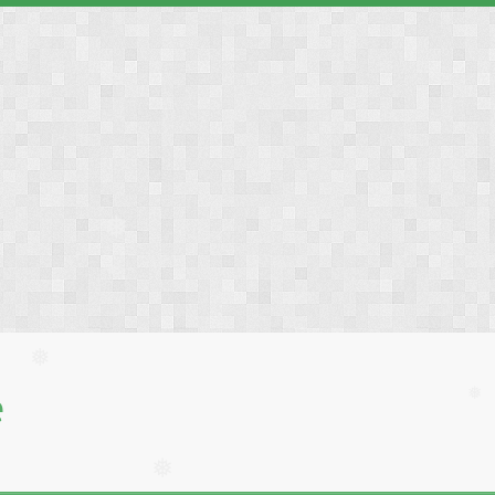
❅
❅
❅
е
❅