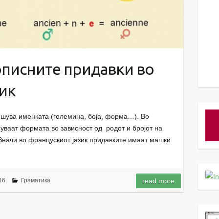
описните придавки во
ик
ишува именката (големина, боја, форма…). Во
нуваат формата во зависност од родот и бројот на
 Значи во францускиот јазик придавките имаат машки
16
Граматика
read more