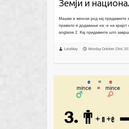
Земји и национ
Машки и женски род кај придавките 
правило е додавање на -е на крајот 
anglaise 2. Кај придавките што заврш
LelaMay
Monday October 23rd, 20