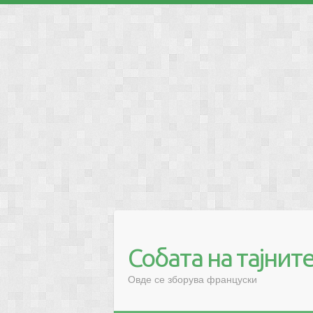
❅
Собата на тајнит
Овде се зборува француски