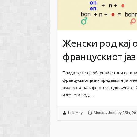
Женски род кај 
францускиот јаз
Придавките се зборови со кои се оп
францускиот јазик придавките ја ме
именката на којашто се однесуваат.
и женски род,…
LelaMay
Monday January 25th, 20