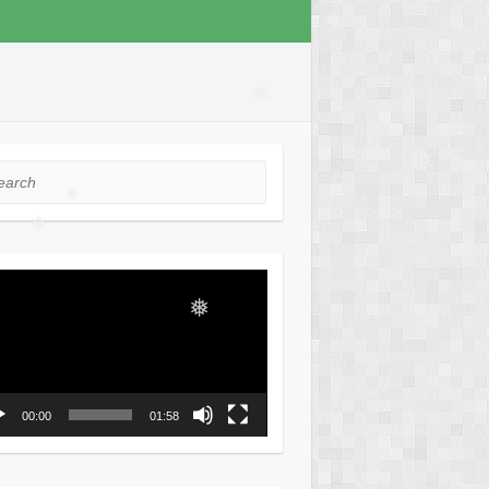
❅
❅
❅
rch
❅
❅
❅
ео
ер
❅
❅
00:00
01:58