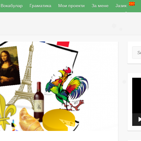
Вокабулар
Граматика
Мои проекти
За мене
Јазик:
❅
❅
❅
Sea
Вид
плеј
❅