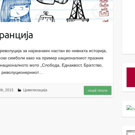
ранција
револуција за најзначаен настан во нивната историја,
нски симболи како на пример националниот празник
, националното мото „Слобода, Еднаквост, Братство,
на револуционерниот…
h, 2015
Цивилизација
read more