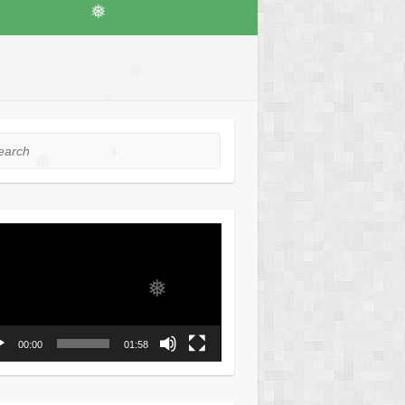
❅
❅
❅
❅
❅
❅
rch
❅
❅
ео
ер
❅
00:00
01:58