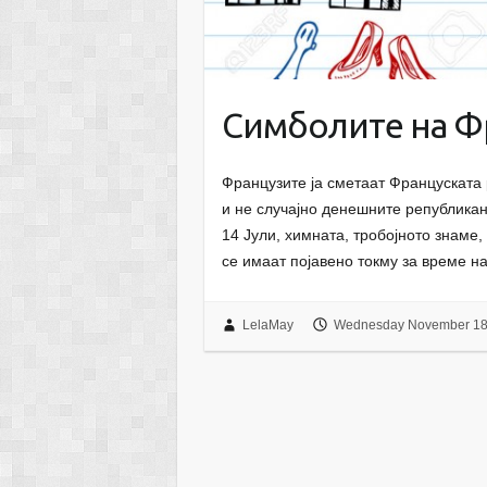
Симболите на Ф
Французите ја сметаат Француската 
и не случајно денешните република
14 Јули, химната, тробојното знаме
се имаат појавено токму за време 
LelaMay
Wednesday November 18t