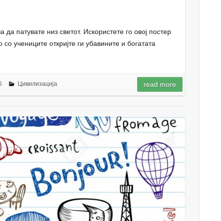
 да патувате низ светот. Искористете го овој постер
о со учениците откријте ги убавините и богатата
6
Цивилизација
read more