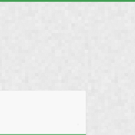
❅
❅
❅
❅
❅
❅