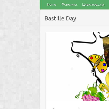
Home
Фонетика
Цивилизација
Bastille Day
❅
❅
❅