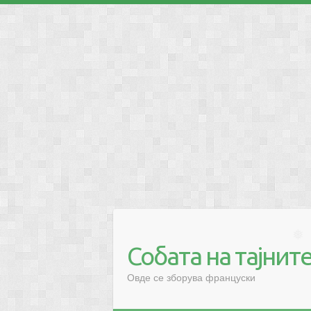
❅
Собата на тајнит
❅
Овде се зборува француски