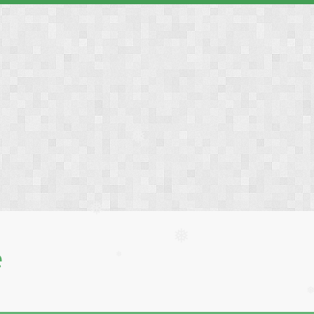
❅
❅
❅
❅
е
❅