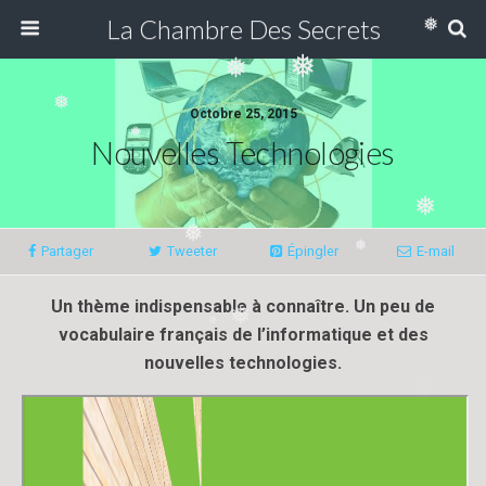
❅
La Chambre Des Secrets
❅
❅
❅
❅
Octobre 25, 2015
Nouvelles Technologies
❅
❅
❅
Partager
Tweeter
Épingler
E-mail
❅
Un thème indispensable à connaître. Un peu de
❅
❅
vocabulaire français de l’informatique et des
nouvelles technologies.