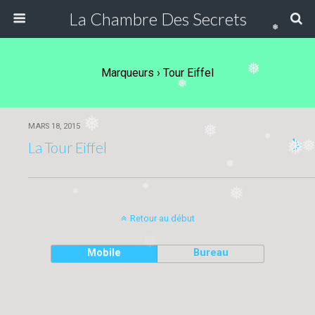
La Chambre Des Secrets
❅
❅
Marqueurs › Tour Eiffel
❅
❅
MARS 18, 2015
❅
❅
La Tour Eiffel
❅
❅
❅
❅
❅
Retour au début
❅
Mobile
Bureau