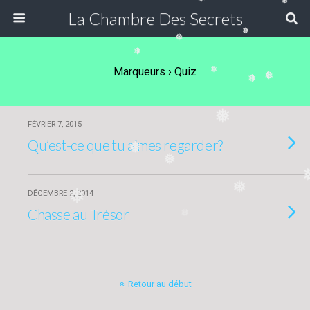
❅
La Chambre Des Secrets
❅
❅
❅
Marqueurs › Quiz
❅
❅
❅
❅
FÉVRIER 7, 2015
Qu’est-ce que tu aimes regarder?
❅
❅
❅
❅
DÉCEMBRE 2, 2014
Chasse au Trésor
❅
Retour au début