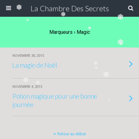
La Chambre Des Secrets
❅
❅
❅
❅
❅
Marqueurs › Magic
❅
❅
NOVEMBRE 30, 2015
La magie de Noël
❅
❅
❅
❅
❅
NOVEMBRE 4, 2015
Potion magique pour une bonne
❅
journée
Retour au début