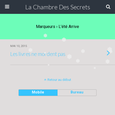
La Chambre Des Secrets
Marqueurs › L’été Arrive
❅
❅
MAI 10, 2015
❅
❅
❅
Les livres ne mordent pas
❅
❅
❅
❅
❅
❅
❅
Retour au début
Mobile
Bureau