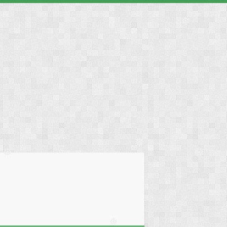
❅
❅
❅
❅
❅