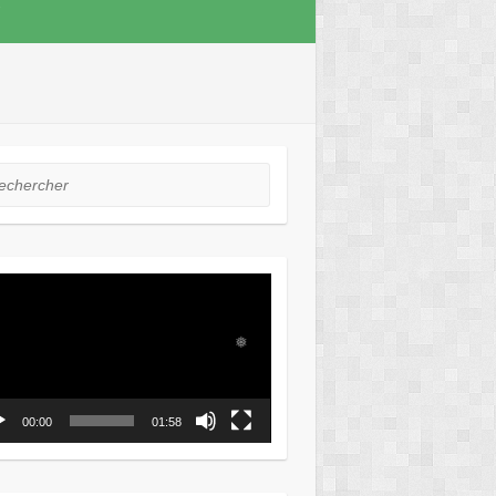
❅
❅
❅
hercher
eur
❅
o
❅
00:00
01:58