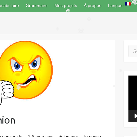
ocabulaire
Grammaire
Mes projets
À propos
Langue:
❅
❅
❅
❅
❅
Rec
Lect
❅
vidé
❅
❅
nion
 tu penses de …? À mon avis… Selon moi… Je pense