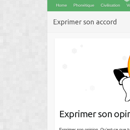
Home
Phonétique
Civilisation
V
Exprimer son accord
❅
❅
❅
❅
❅
❅
❅
Exprimer son opi
Exprimer son opinion Qu’est-ce que