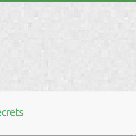
❅
❅
❅
crets