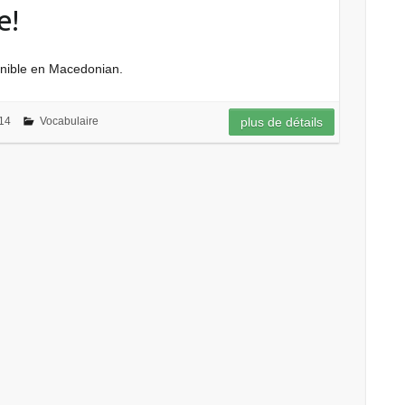
e!
ponible en Macedonian.
14
Vocabulaire
plus de détails