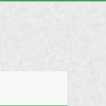
❅
❅
❅
❅
❅
❅
❅