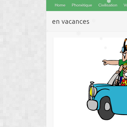
Home
Phonétique
Civilisation
V
❅
en vacances
❅
❅
❅
❅
❅
❅
❅
❅