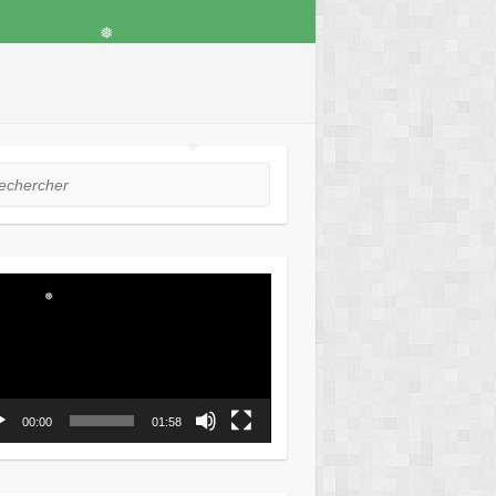
❅
❅
hercher
eur
❅
o
❅
00:00
01:58