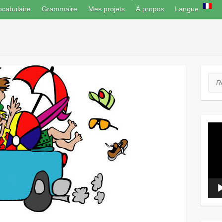
ocabulaire
Grammaire
Mes projets
À propos
Langue:
❅
Rec
Lect
vidé
❅