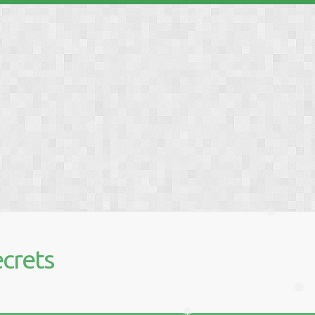
❅
❅
❅
crets
❅