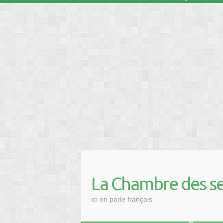
❅
❅
❅
La Chambre des se
❅
ici on parle français