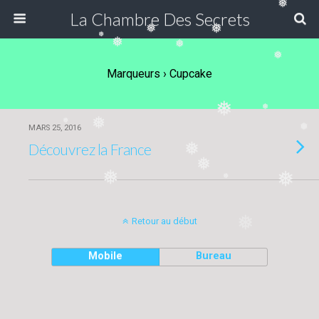
❅
La Chambre Des Secrets
❅
❅
❅
❅
❅
❅
Marqueurs › Cupcake
❅
❅
❅
❅
MARS 25, 2016
❅
Découvrez la France
❅
❅
❅
❅
❅
❅
Retour au début
Mobile
Bureau