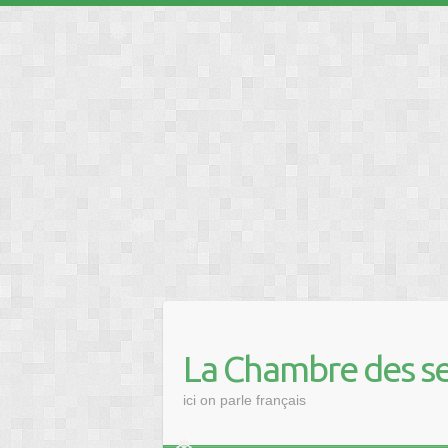
❅
❅
❅
❅
❅
La Chambre des se
ici on parle français