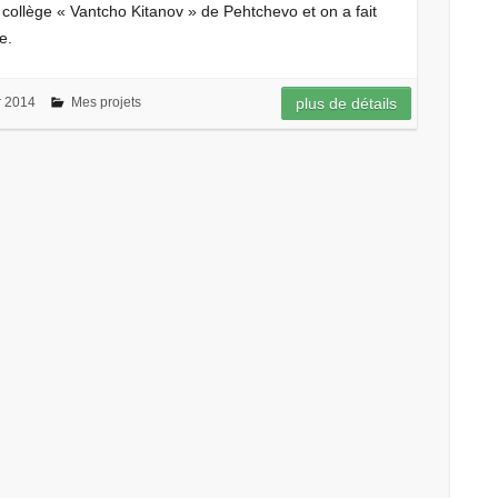
ollège « Vantcho Kitanov » de Pehtchevo et on a fait
e.
 2014
Mes projets
plus de détails