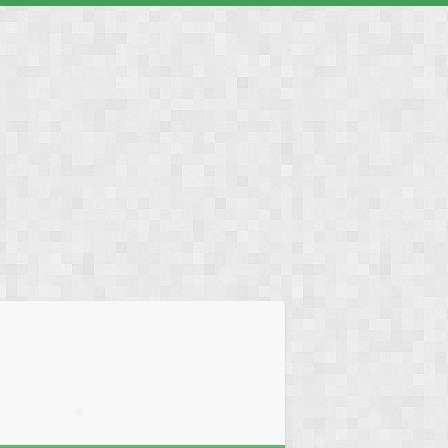
❅
❅
❅
❅
❅