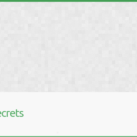
❅
❅
❅
❅
❅
❅
crets