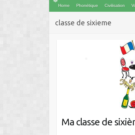
❅
Home
Phonétique
Civilisation
V
classe de sixieme
❅
❅
Ma classe de sixi