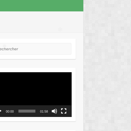
❅
❅
❅
hercher
❅
eur
❅
o
❅
00:00
01:58