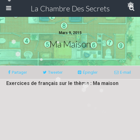
❅
❅
La Chambre Des Secrets
Mars 9, 2015
Ma Maison
❅
❅
❅
❅
Partager
Tweeter
Épingler
E-mail
❅
Exercices de français sur le thème : Ma maison
❅
❅
❅
❅