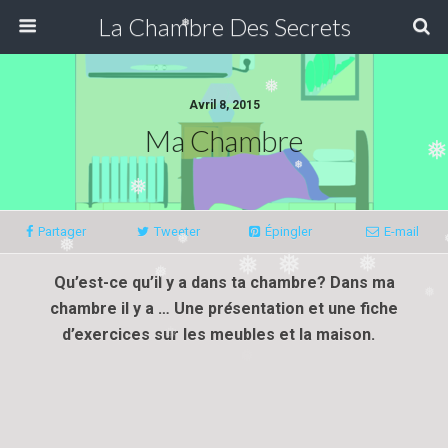
La Chambre Des Secrets
❅
❅
Avril 8, 2015
Ma Chambre
❅
❅
Partager
Tweeter
Épingler
E-mail
❅
❅
❅
❅
❅
Qu’est-ce qu’il y a dans ta chambre? Dans ma
❅
❅
chambre il y a … Une pr
é
sentation et une fiche
d’exercices sur les meubles et la maison.
❅