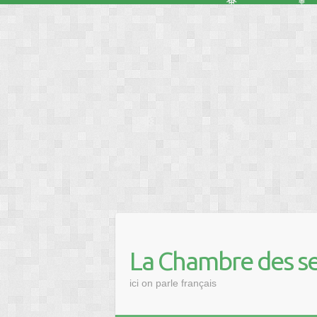
❅
❅
❅
❅
❅
❅
❅
La Chambre des se
ici on parle français