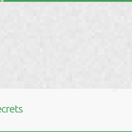
❅
❅
❅
❅
❅
❅
❅
crets