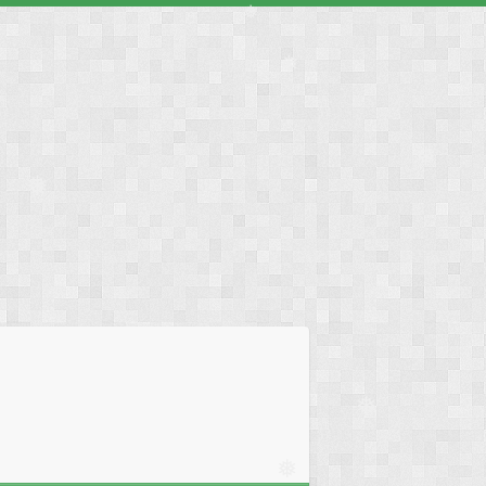
❅
❅
❅
❅
❅