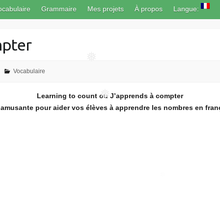
ocabulaire
Grammaire
Mes projets
À propos
Langue:
mpter
Vocabulaire
❅
Learning to count ou J’apprends à compter
 amusante pour aider vos élèves à apprendre les nombres en franç
❅