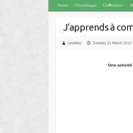
Home
Phonétique
Civilisation
V
❅
J’apprends à co
❅
LelaMay
Tuesday 31 March 2015
❅
Une activité