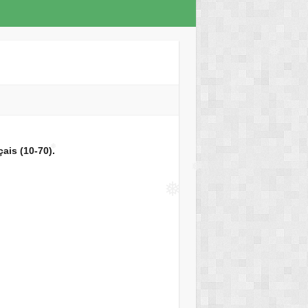
❅
❅
❅
ais (10-70).
❅
❅
❅