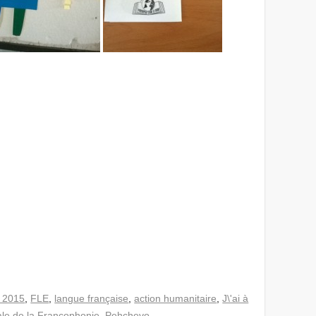
 2015
,
FLE
,
langue française
,
action humanitaire
,
J\'ai à
ale de la Francophonie
,
Pehchevo