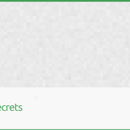
❅
❅
❅
❅
crets
❅