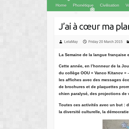
❅
❅
Home
Phonétique
Civilisation
V
❅
J’ai à cœur ma pl
❅
❅
❅
LelaMay
Friday 20 March 2015
La Semaine de la langue française 
Cette année, en l’honneur de la Jou
du collège OOU « Vanco Kitanov » 
les affiches avec des messages éco
de brochures et de plaquettes prom
chien paralysé, des projections de 
Toutes ces activités avec un but :
la diversité culturelle, la démocrati