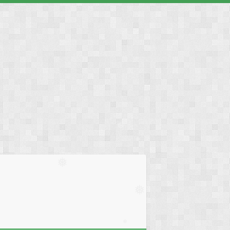
❅
❅
❅