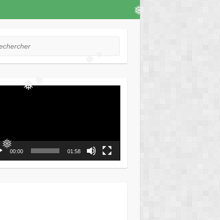
❅
❅
❅
hercher
❅
❅
eur
o
❅
❅
00:00
01:58
❅