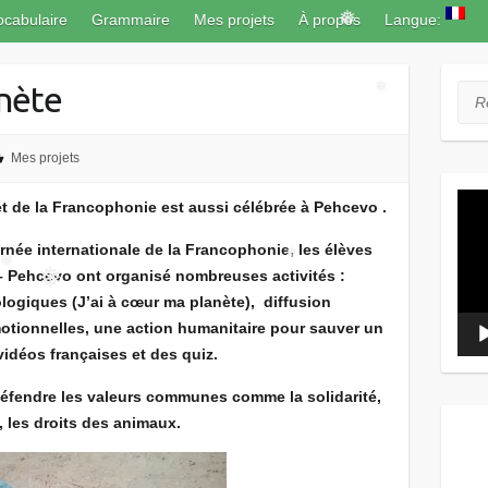
ocabulaire
Grammaire
Mes projets
À propos
Langue:
❅
anète
Rec
Mes projets
❅
Lect
et de la Francophonie est aussi célébrée à Pehcevo .
vidé
rnée internationale de la Francophonie, les élèves
– Pehcevo ont organisé nombreuses activités :
logiques (J’ai à cœur ma planète), diffusion
otionnelles, une action humanitaire pour sauver un
❅
❅
❅
vidéos françaises et des quiz.
 défendre les valeurs communes comme la solidarité,
e, les droits des animaux.