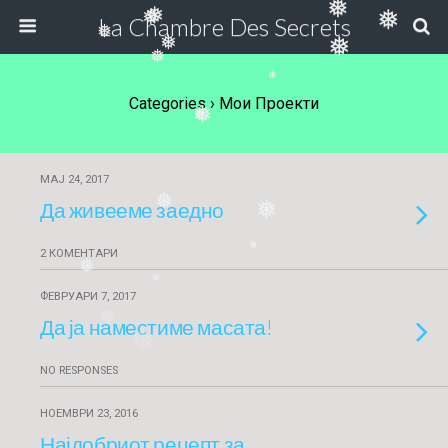
❅
❅
❅
❅
La Chambre Des Secrets
❅
❅
❅
❅
❅
Categories ›
Мои Проекти
❅
❅
МАЈ 24, 2017
❅
Да живееме заедно
❅
❅
2 КОМЕНТАРИ
❅
❅
ФЕВРУАРИ 7, 2017
❅
Да ја наместиме масата!
❅
❅
NO RESPONSES
НОЕМВРИ 23, 2016
Најдобриот рецепт за