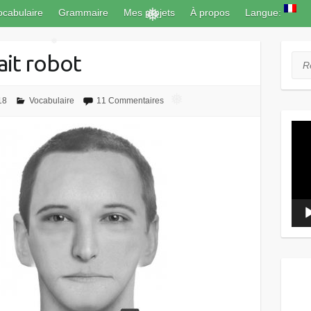
❅
ocabulaire
Grammaire
Mes projets
À propos
Langue:
❅
ait robot
Rec
❅
18
Vocabulaire
11 Commentaires
Lect
vidé
❅