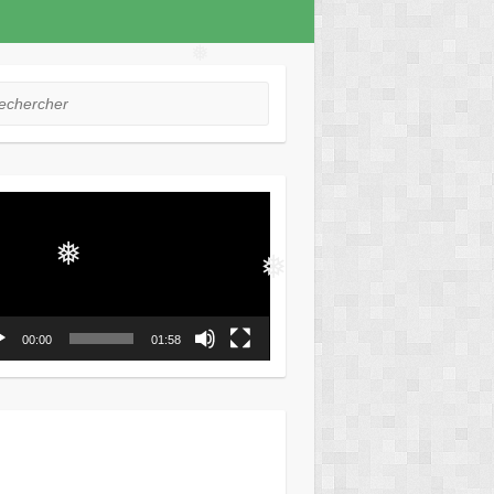
❅
hercher
❅
eur
o
❅
❅
❅
00:00
01:58