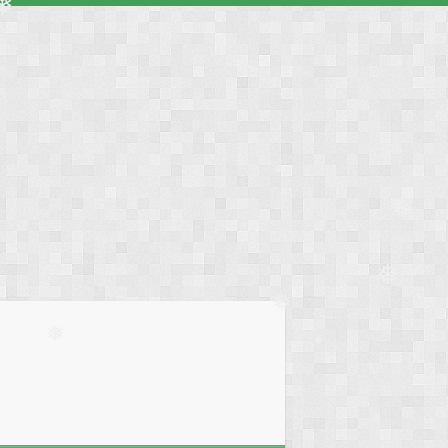
❅
❅
❅
❅
❅
❅
❅
❅