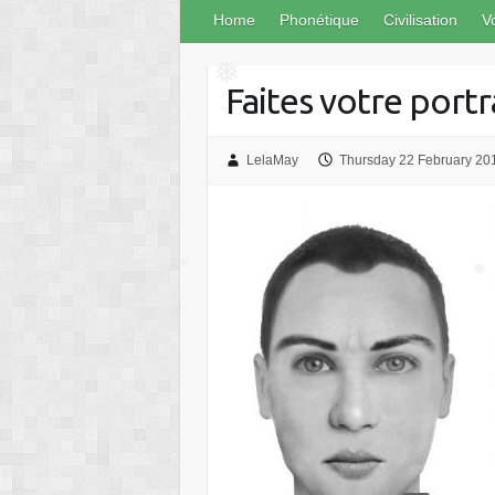
❅
❅
Home
Phonétique
Civilisation
V
❅
Faites votre portr
❅
LelaMay
Thursday 22 February 20
❅
❅