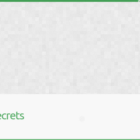
❅
❅
crets