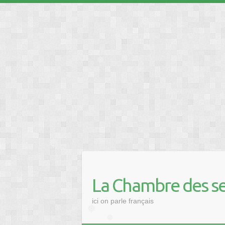
❅
❅
❅
❅
❅
La Chambre des se
ici on parle français