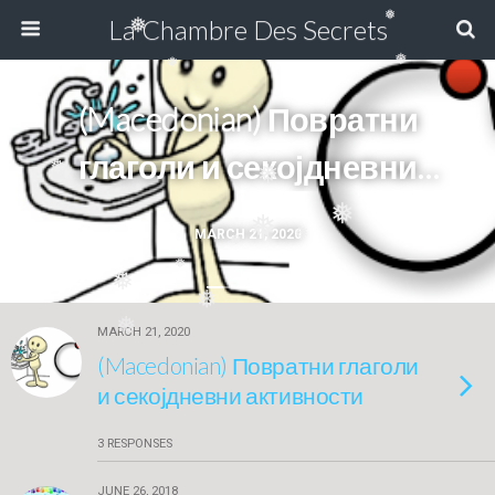
❅
La Chambre Des Secrets
❅
❅
❅
(Macedonian) Повратни
глаголи и секојдневни
❅
❅
активности
❅
❅
MARCH 21, 2020
❅
❅
❅
❅
❅
❅
MARCH 21, 2020
(Macedonian) Повратни глаголи
и секојдневни активности
3 RESPONSES
JUNE 26, 2018