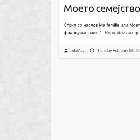
Моето семејств
Стрип со наслов Ma famille или Моет
француски јазик. 1. Répondez aux q
LelaMay
Thursday February 5th, 2