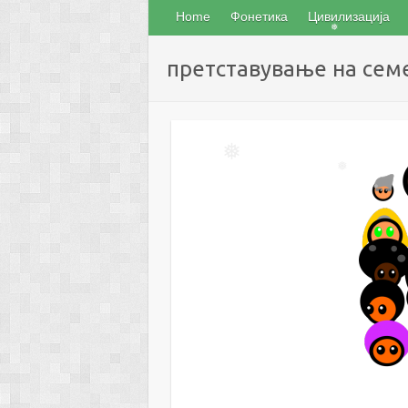
Home
Фонетика
Цивилизација
❅
претставување на сем
❅
❅
❅