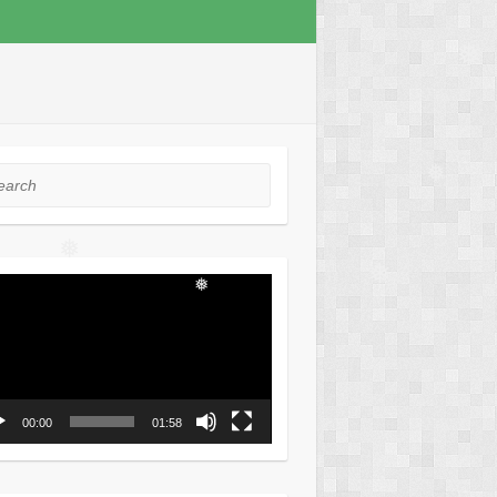
❅
rch
❅
❅
ео
❅
ер
❅
❅
00:00
01:58