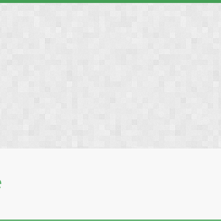
❅
❅
❅
❅
е