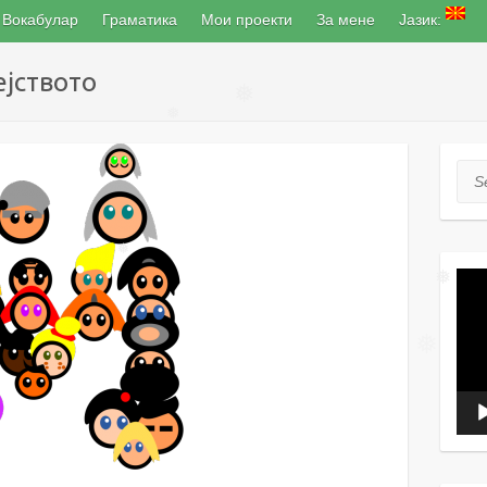
Вокабулар
Граматика
Мои проекти
За мене
Јазик:
ејството
❅
❅
Sea
❅
Вид
плеј
❅
❅