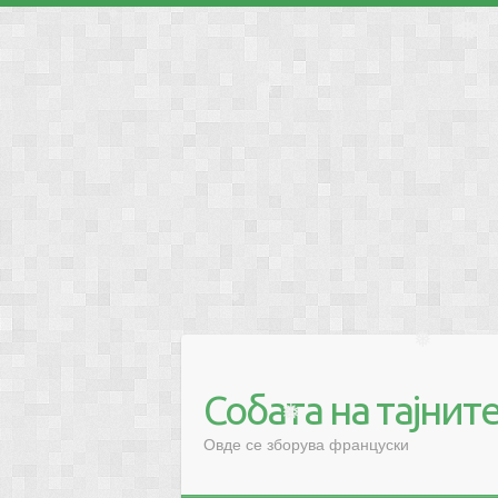
❅
❅
❅
❅
❅
Собата на тајнит
❅
Овде се зборува француски