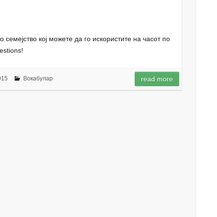
о
о семејство кој можете да го искористите на часот по
uestions!
015
Вокабулар
read more