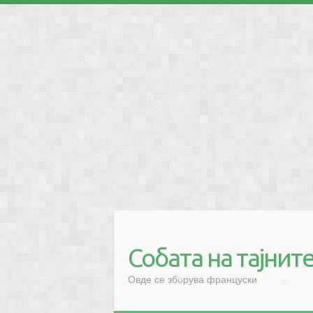
❅
❅
❅
Собата на тајнит
Овде се зборува француски
❅
❅