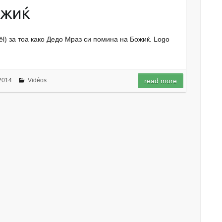
ожиќ
ël) за тоа како Дедо Мраз си помина на Божиќ. Logo
2014
Vidéos
read more