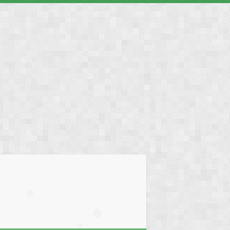
❅
❅
❅
❅