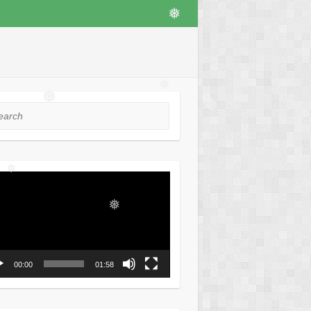
❅
❅
❅
❅
rch
❅
❅
ео
❅
ер
❅
00:00
01:58