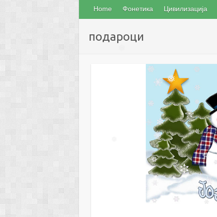
Home
Фонетика
Цивилизација
подароци
❅
❅
❅