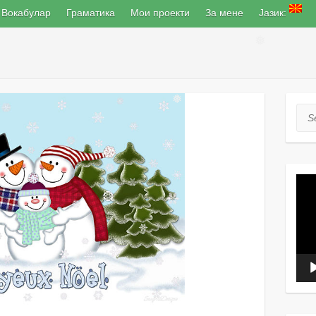
Вокабулар
Граматика
Мои проекти
За мене
Јазик:
❅
Sea
❅
Вид
плеј