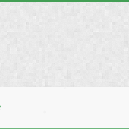
❅
❅
❅
❅
❅
❅
❅
е
❅