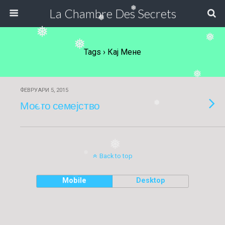
La Chambre Des Secrets
❅
❅
❅
❅
❅
Tags › Кај Мене
❅
ФЕВРУАРИ 5, 2015
Моето семејство
❅
❅
❅
❅
Back to top
❅
Mobile
Desktop