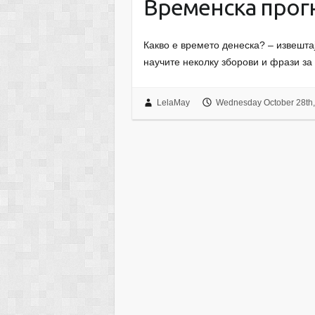
Временска прог
Какво е времето денеска? – извештај
научите неколку зборови и фрази за
LelaMay
Wednesday October 28th,