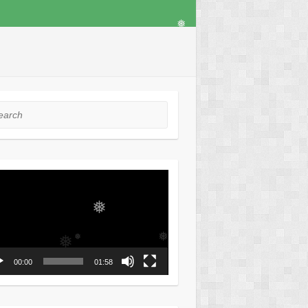
❅
rch
ео
ер
❅
❅
00:00
01:58