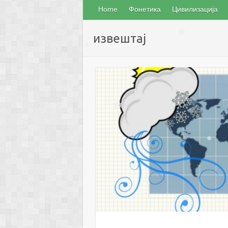
Home
Фонетика
Цивилизација
извештај
❅
❅
❅
❅
❅