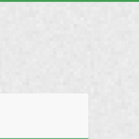
❅
❅
❅
❅