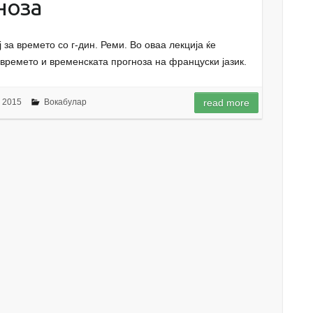
ноза
 за времето со г-дин. Реми. Во оваа лекција ќе
 времето и временската прогноза на француски јазик.
 2015
Вокабулар
read more