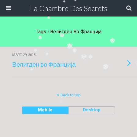
❅
❅
La Chambre Des Secrets
❅
Tags › Велигден Во Франција
❅
❅
❅
❅
❅
❅
❅
МАРТ 29, 2015
❅
❅
Велигден во Франција
❅
❅
Back to top
❅
❅
Mobile
Desktop