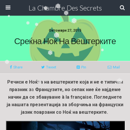
La Chambre Des Secrets
❅
❅
❅
❅
❅
❅
❅
Октомври 27, 2015
❅
Среќна Ноќ На Вештерките
❅
❅
❅
Share
Tweet
Pin
Mail
Речиси е Ноќта на вештерките која и не е типичен
❅
❅
празник за Французите, но сепак ние ќе најдеме
❅
начин да се збавуваме
à la française. Погледнете
❅
ја нашата презентација за зборчиња на француски
јазик поврзани со Ноќ на вештерките.